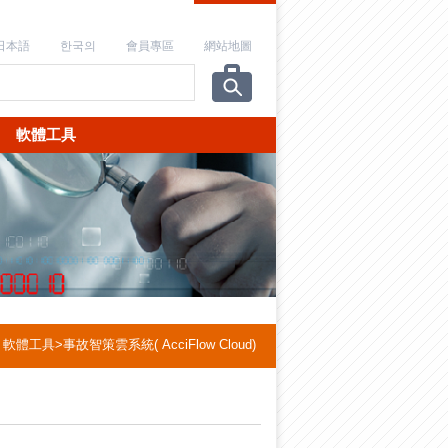
日本語
한국의
會員專區
網站地圖
軟體工具
軟體工具
>
事故智策雲系統( AcciFlow Cloud)