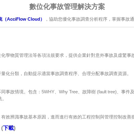
數位化事故管理解決方案
cciFlow Cloud）
，協助您優化事故調查分析程序，掌握事故
注化學物質管理法等各項法規要求，提供企業針對意外事故及虛驚事
行量化分類，自動提示適當事故調查程序、合理分配事故調查資源。
含：5WHY、Why Tree、故障樹 (fault tree)、事件及成因分析 (
方法。
，有效辨識事故基本原因，進而進行有效的工程控制與管理控制改善
(
下載
)