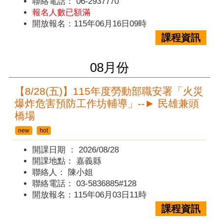
聯絡電話：
06-2937770
報名人數已額滿
開放報名：115年06月16日09時
課程資訊
08
月份
【8/28(五)】115年度勞動部職安署「火災
爆炸危害預防工作坊輔導」--► 民雄兼頭
橋場
new
hot
開課日期 ：
2026/08/28
開課地點：
嘉義縣
聯絡人：
陳小姐
聯絡電話：
03-5836885#128
開放報名：115年06月03日11時
課程資訊