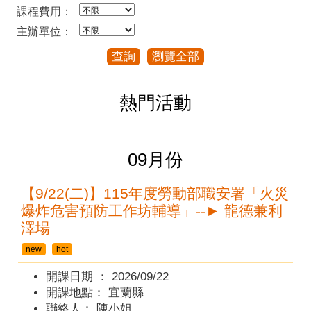
課程費用：
主辦單位：
查詢
瀏覽全部
熱門活動
09
月份
【9/22(二)】115年度勞動部職安署「火災
爆炸危害預防工作坊輔導」--► 龍德兼利
澤場
new
hot
開課日期 ：
2026/09/22
開課地點：
宜蘭縣
聯絡人：
陳小姐