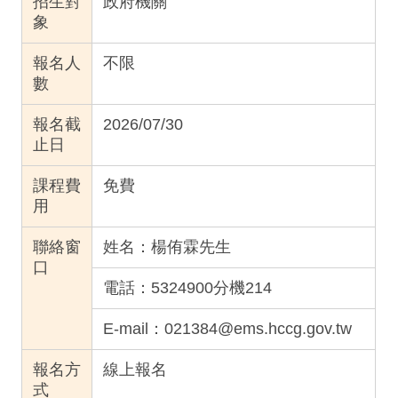
招生對
政府機關
象
報名人
不限
數
報名截
2026/07/30
止日
課程費
免費
用
聯絡窗
姓名：
楊侑霖先生
口
電話：
5324900分機214
E-mail：
021384@ems.hccg.gov.tw
報名方
線上報名
式