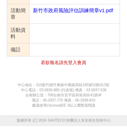
活動簡
新竹市政府風險評估訓練簡章v1.pdf
章
活動資
料
備註
若欲報名請先登入會員
中心地址：310新竹縣竹東鎮中興路四段195號52館413室
中心電話：03-5836-885 (代表號) 傳真：03-5837-538
台南辦公室：708台南市安平區府前四街41號4F
電話：06-2937-770 傳真：06-2938-810
建議使用chrome或IE 9以上瀏覽器閱讀
版權所有 (C) 2016 SAHTECH 財團法人安全衛生技術中心