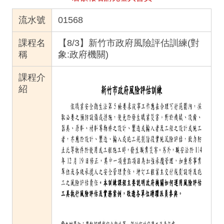
流水號
01568
課程名
【8/3】新竹市政府風險評估訓練(對
稱
象:政府機關)
課程介
紹