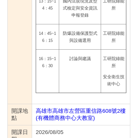
國內法規現況及型
工研院綠能
13：15~1
式檢定與安全資訊
所
4：45
申報登錄
防爆設備保護型式
工研院綠能
14：45~1
與設備選用
所
6：15
討論與建議
工研院綠能
16：15~1
所
6：30
安全衛生技
術中心
開課地
高雄市高雄市左營區重信路608號2樓
點
(有機體商務中心大教室)
開課日
2026/08/05