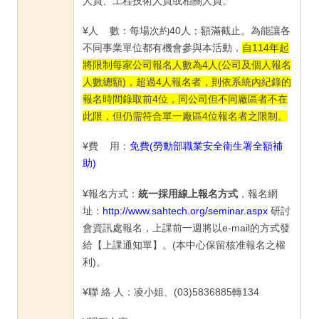
人員、工程技術人員或相關人員。
¥人 數：每場次約40人；額滿截止。為能讓各
不同事業單位都有機會參與本活動，
自114年起
將限制每家公司報名人數為4人(公司及個人報名
人數總額)，超過4人報名者，則依系統內紀錄的
報名時間錄取前4位，同公司但不同廠區者不在
此限，但仍需符合單一廠區4位報名者之限制。
¥費 用：
免費(勞動部職業安全衛生署全額補
助)
¥報名方式：
統一採用線上報名方式
，報名網
址：
http://www.sahtech.org/seminar.aspx
研討
會資訊處報名，上課前一週將以e-mail的方式發
給【上課通知單】。(本中心保留核准報名之權
利)。
¥聯 絡 人：凌小姐、(03)5836885轉134