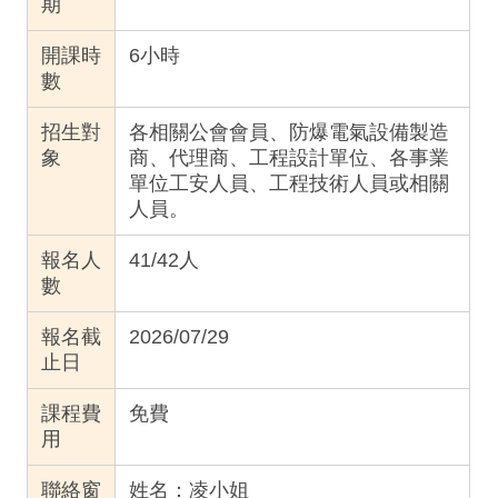
期
開課時
6
小時
數
招生對
各相關公會會員、防爆電氣設備製造
象
商、代理商、工程設計單位、各事業
單位工安人員、工程技術人員或相關
人員。
報名人
41/42人
數
報名截
2026/07/29
止日
課程費
免費
用
聯絡窗
姓名：
凌小姐