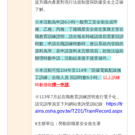
提升國內產業對現行法規制度與防爆安全之正確
了解。
※本活動為申請6小時
一般勞工安全衛生或
甲
種、乙種、丙種、丁種職業安全衛生業務主管
在
職教育訓練證明，請在報名時確認填寫需要回訓
時數，申請在職訓練時數時，會以系統內登錄的
資料為準，若申請資料未完整填寫，恕無法協助
辦理時數申請，活動結束後不接受補件。
※本活動
可抵104年至114年「防爆電氣配線施
工訓練」合格人員 回訓時數6小時
。
以上訓練
時數僅能
擇一申請
。
※
113年7月起在職教育訓練證明進行電子化，
https://tr
請完訓學員至下列網站查詢受訓紀錄:
ains.osha.gov.tw/TZ01/TrainRecord.aspx
¥主辦單位：勞動部職業安全衛生署