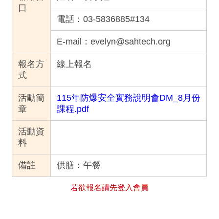
口
電話：
03-5836885#134
E-mail：
evelyn@sahtech.org
報名方
線上報名
式
活動簡
115年防爆安全實務說明會DM_8月份
章
課程.pdf
活動資
料
備註
供膳：午餐
若欲報名請先登入會員